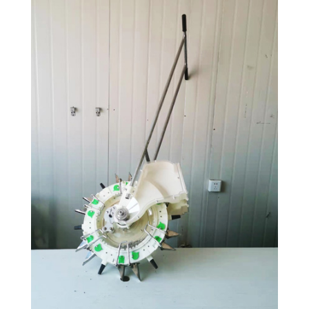
GXFZ—2x7F滚动式施肥播种器1