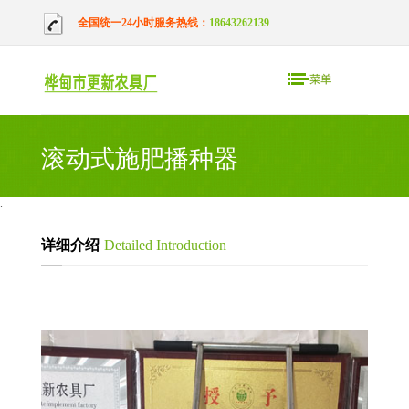
全国统一24小时服务热线：
18643262139
滚动式施肥播种器
.
详细介绍
Detailed Introduction