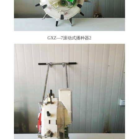
GXZ—7滚动式播种器2
GXZ—7滚动式播种器2