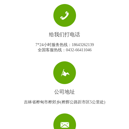
整
给我们打电话
7*24小时服务热线：18643262139
全国客服热线：0432-66411046
公司地址
吉林省桦甸市桦郊乡(桦辉公路距市区5公里处)