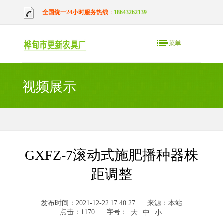
全国统一24小时服务热线：
18643262139
视频展示
GXFZ-7滚动式施肥播种器株
距调整
发布时间：2021-12-22 17:40:27
来源：本站
点击：1170
字号：
大
中
小