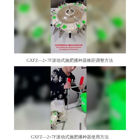
GXFZ—2×7F滚动式施肥播种器株距调整方法
GXFZ—2×7F滚动式施肥播种器株距调整方法
GXFZ—2×7F滚动式施肥播种器使用方法